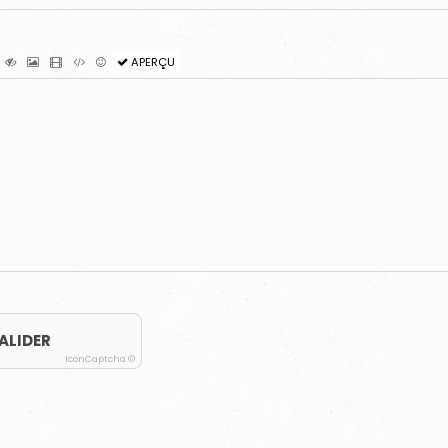
APERÇU
ALIDER
IconCaptcha ©