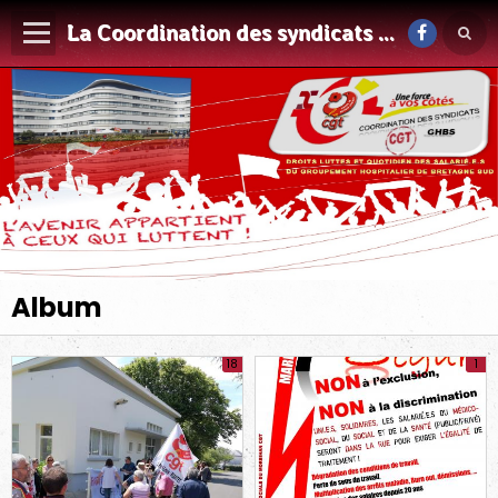
La Coordination des syndicats CGT du GHBS
Album
18
1