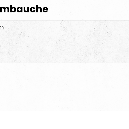
'embauche
:00